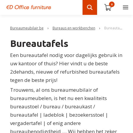
0
Bureaumeubilair.be
›
Bureaus en workbenchen
›
Bureautafels
Bureautafels
Een bureautafel nodig voor dagelijks gebruik in
uw kantoor of thuis?
Hier vindt u de beste
2dehands, nieuwe of refurbished bureautafels
tegen de beste prijs!
Trouwens, al ons bureaumeubilair of
bureaumeubelen, is het nu een kwaliteits
bureaustoel / bureau / bureaukast /
bureautafel | ladeblok | bezoekersstoel |
vergadertafel | of enig andere
bureaubenodigdheid .... Wij hebben het zeker