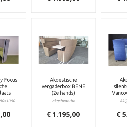
ay Focus
Akoestische
Ako
sche
vergaderbox BENE
silen
laats
(2e hands)
Vancou
880x1000
akgsbenbrbe
AkQ
5,00
€ 1.195,00
€ 5