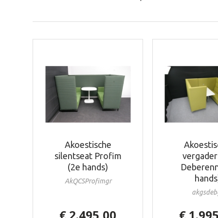
Akoestische
Akoesti
silentseat Profim
vergade
(2e hands)
Deberenn
hands
AkQCSProfimgr
akgsdeb
€ 2.495,00
€ 1.99