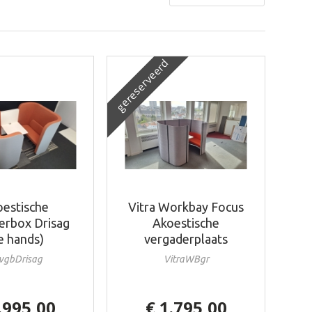
gereserveerd
estische
Vitra Workbay Focus
erbox Drisag
Akoestische
e hands)
vergaderplaats
vgbDrisag
VitraWBgr
.995,00
€ 1.795,00