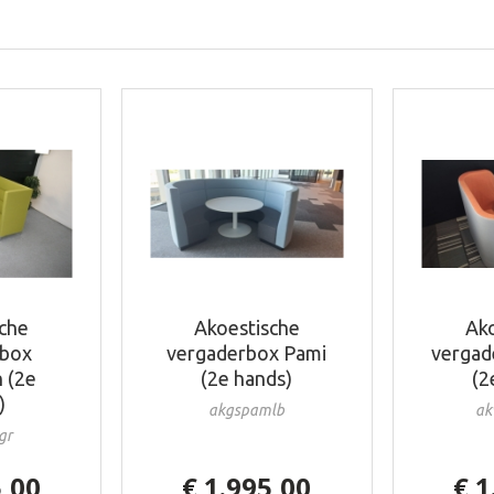
sche
Akoestische
Ako
rbox
vergaderbox Pami
vergad
 (2e
(2e hands)
(2
)
akgspamlb
ak
gr
5,00
€ 1.995,00
€ 1