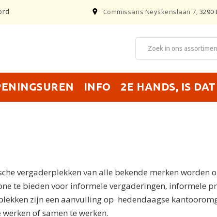
ord
Commissaris Neyskenslaan 7
, 3290 
PENINGSUREN
INFO
2E HANDS, IS DA
stische vergaderplekken van alle bekende merken worden
one te bieden voor informele vergaderingen, informele pr
rplekken zijn een aanvulling op hedendaagse kantoorom
te werken of samen te werken.