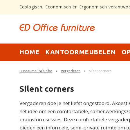
Ecologisch, Economisch én Ergonomisch verantwo
HOME
KANTOORMEUBELEN
O
Bureaumeubilair.be
›
Vergaderen
›
Silent corners
Silent corners
Vergaderen doe je het liefst ongestoord. Akoe
het idee om een ​​comfortabele, samenwerkingsz
brainstormsessies. Deze comfortabele vergade
bieden een informele, semi-private ruimte om 