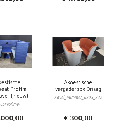
estische
Akoestische
tseat Profim
vergaderbox Drisag
ver (nieuw)
Kavel_nummer_6205_232
CSProfimbl
.000,00
€ 300,00