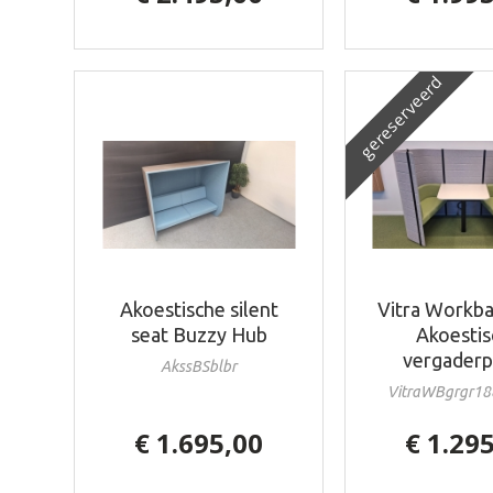
gereserveerd
Akoestische silent
Vitra Workb
seat Buzzy Hub
Akoesti
vergaderp
AkssBSblbr
VitraWBgrgr1
€ 1.695,00
€ 1.29