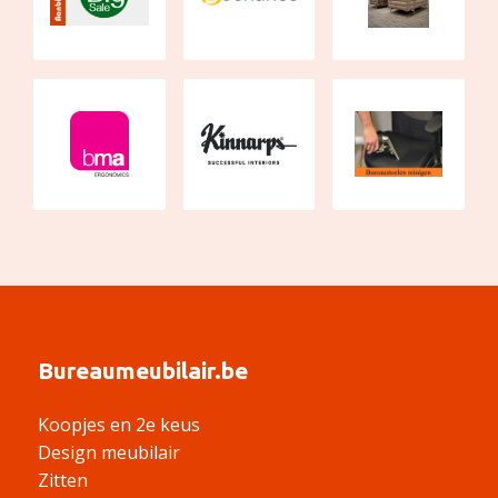
Bureaumeubilair.be
Koopjes en 2e keus
Design meubilair
Zitten