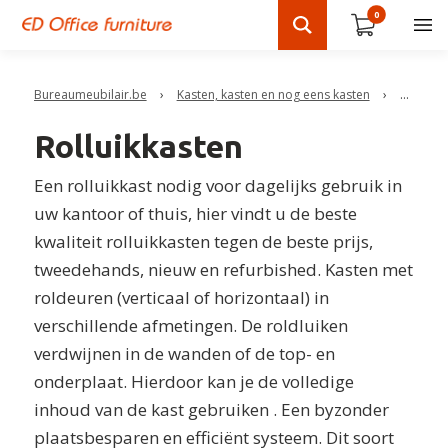
0
Bureaumeubilair.be
›
Kasten, kasten en nog eens kasten
›
Rolluikk
Rolluikkasten
Een rolluikkast nodig voor dagelijks gebruik in
uw kantoor of thuis, hier vindt u de beste
kwaliteit rolluikkasten tegen de beste prijs,
tweedehands, nieuw en refurbished.
Kasten met
roldeuren (verticaal of horizontaal) in
verschillende afmetingen. De roldluiken
verdwijnen in de wanden of de top- en
onderplaat. Hierdoor kan je de volledige
inhoud van de kast gebruiken . Een byzonder
plaatsbesparen en efficiënt systeem. Dit soort