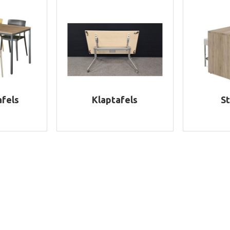
afels
Klaptafels
St