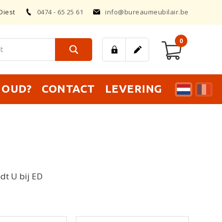
Diest
0474 - 65 25 61
info@bureaumeubilair.be
0
T OUD?
CONTACT
LEVERING
dt U bij ED