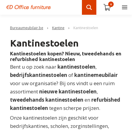
0
Bureaumeubilair.be
›
Kantine
›
Kantinestoelen
Kantinestoelen
Kantinestoelen kopen? Nieuw, tweedehands en
refurbished kantinestoelen
Bent u op zoek naar
kantinestoelen
,
bedrijfskantinestoelen
of
kantinemeubilair
voor uw organisatie? Bij ons vindt u een ruim
assortiment
nieuwe kantinestoelen
,
tweedehands kantinestoelen
en
refurbished
kantinestoelen
tegen scherpe prijzen.
Onze kantinestoelen zijn geschikt voor
bedrijfskantines, scholen, zorginstellingen,