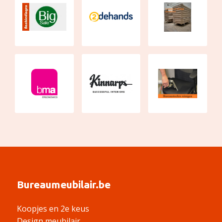
Bureaumeubilair.be
Koopjes en 2e keus
Design meubilair