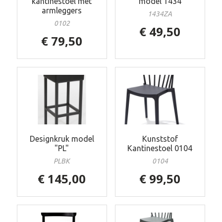
kantinestoel met
model 1434
armleggers
1434ZA
0102
€ 49,50
€ 79,50
Designkruk model
Kunststof
"PL"
Kantinestoel 0104
PLBK
0104
€ 145,00
€ 99,50