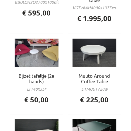
table
BBULOH2O2700x1000le
VGTVitAH4000x1375eames
€ 595,00
€ 1.995,00
Bijzet tafeltje (2e
Muuto Around
hands)
Coffee Table
LTT40x35r
DTMUUT720w
€ 50,00
€ 225,00