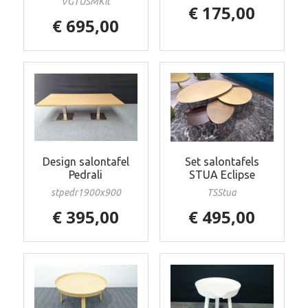
VGTUSMKit
€ 175,00
€ 695,00
Design salontafel
Set salontafels
Pedrali
STUA Eclipse
stpedr1900x900
TSStua
€ 395,00
€ 495,00