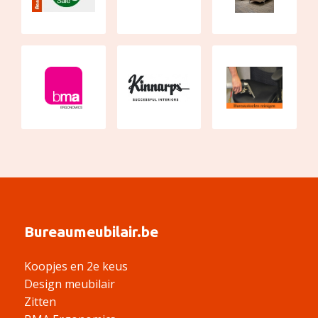
Bureaumeubilair.be
Koopjes en 2e keus
Design meubilair
Zitten