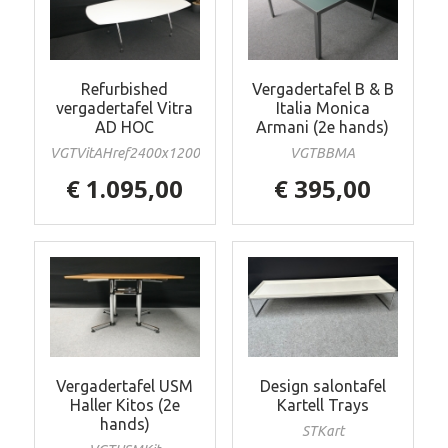
Refurbished
Vergadertafel B & B
vergadertafel Vitra
Italia Monica
AD HOC
Armani (2e hands)
VGTVitAHref2400x1200w
VGTBBMA
€ 1.095,00
€ 395,00
Vergadertafel USM
Design salontafel
Haller Kitos (2e
Kartell Trays
hands)
STKart