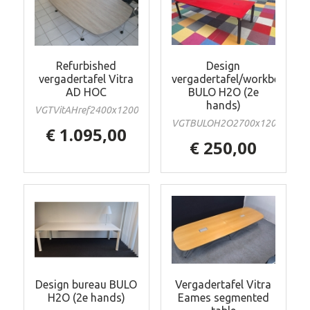
Refurbished
Design
vergadertafel Vitra
vergadertafel/workbench
AD HOC
BULO H2O (2e
hands)
VGTVitAHref2400x1200
VGTBULOH2O2700x1200r
€ 1.095,00
€ 250,00
Design bureau BULO
Vergadertafel Vitra
H2O (2e hands)
Eames segmented