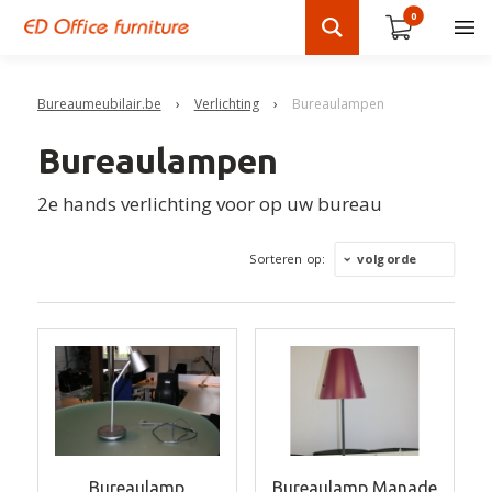
0
Bureaumeubilair.be
›
Verlichting
›
Bureaulampen
Bureaulampen
2e hands verlichting voor op uw bureau
Sorteren op:
volgorde
Bureaulamp
Bureaulamp Manade