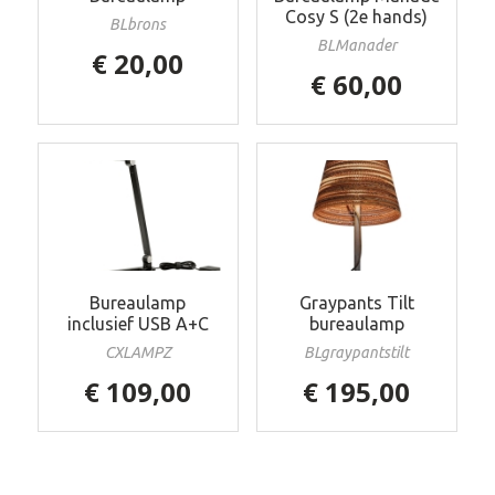
Cosy S (2e hands)
BLbrons
BLManader
€ 20,00
€ 60,00
Bureaulamp
Graypants Tilt
inclusief USB A+C
bureaulamp
CXLAMPZ
BLgraypantstilt
€ 109,00
€ 195,00