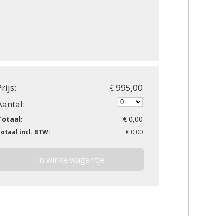
Prijs:
€ 995,00
Aantal:
Totaal:
€ 0,00
Totaal incl. BTW:
€ 0,00
In winkelwagentje