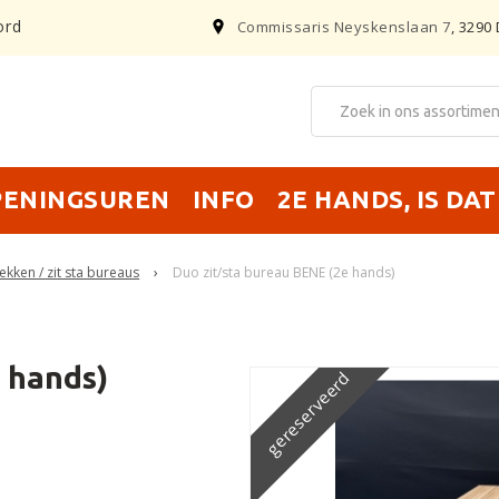
ord
Commissaris Neyskenslaan 7
, 3290 
PENINGSUREN
INFO
2E HANDS, IS DA
ekken / zit sta bureaus
›
Duo zit/sta bureau BENE (2e hands)
 hands)
gereserveerd