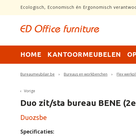
Ecologisch, Economisch én Ergonomisch verantwo
HOME
KANTOORMEUBELEN
O
Bureaumeubilair.be
›
Bureaus en workbenchen
›
Flex werkpl
Vorige
Duo zit/sta bureau BENE (2e
Duozsbe
Specificaties: