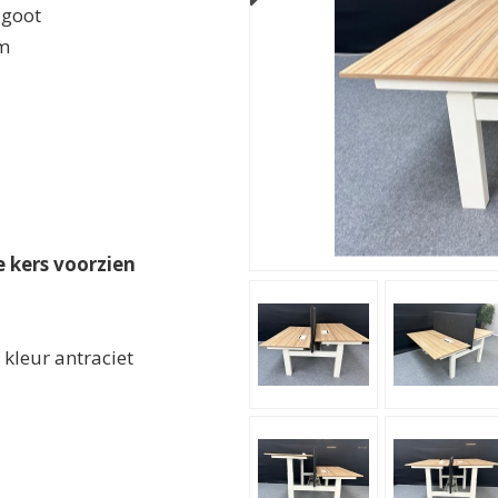
lgoot
mm
 kers voorzien
kleur antraciet