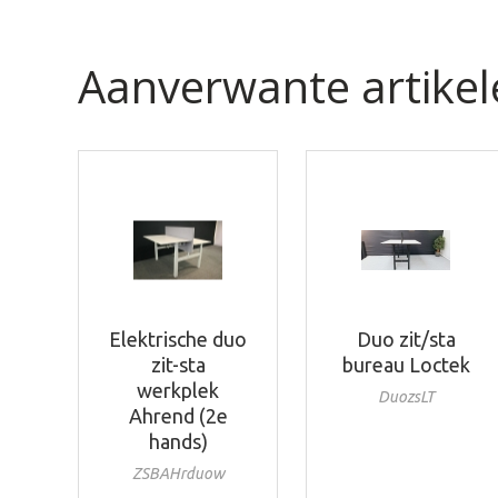
Aanverwante artikel
Elektrische duo
Duo zit/sta
zit-sta
bureau Loctek
werkplek
DuozsLT
Ahrend (2e
hands)
ZSBAHrduow