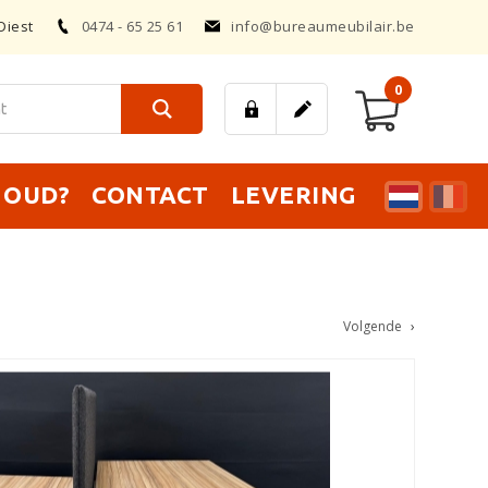
Diest
0474 - 65 25 61
info@bureaumeubilair.be
0
T OUD?
CONTACT
LEVERING
Volgende