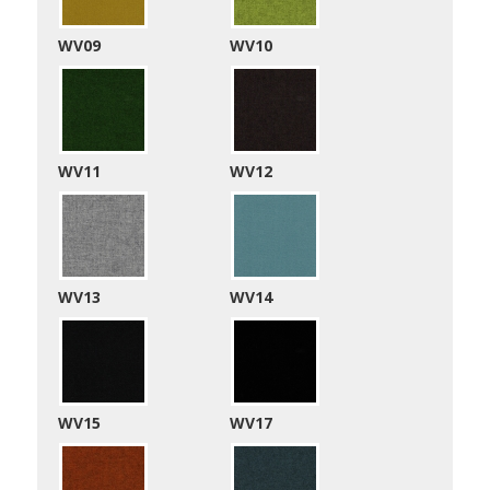
WV09
WV10
WV11
WV12
WV13
WV14
WV15
WV17