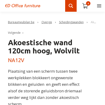
0
Bureaumeubilair.be
›
Overige
›
Scheidingswanden
›
Akoestische wand 120cm hoog, Wolvil
Volgende
Akoestische wand
120cm hoog, Wolvilt
NA12V
Plaatsing van een scherm tussen twee
werkplekken blokkeert ongewenste
blikken en geluiden en geeft een effect
alsof de storende geluidsbron driemaal
verder weg lijkt dan zonder akoestisch
scherm.