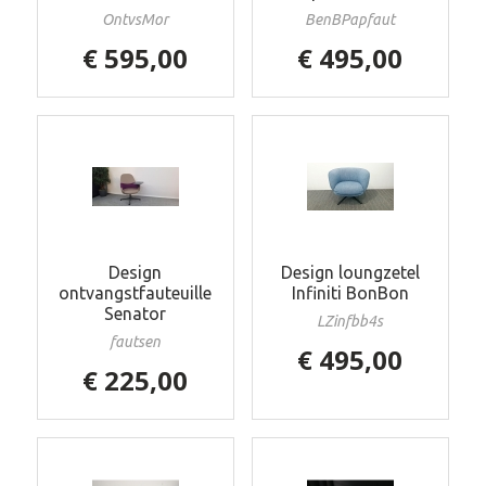
OntvsMor
BenBPapfaut
€ 595,00
€ 495,00
Design
Design loungzetel
ontvangstfauteuille
Infiniti BonBon
Senator
LZinfbb4s
fautsen
€ 495,00
€ 225,00