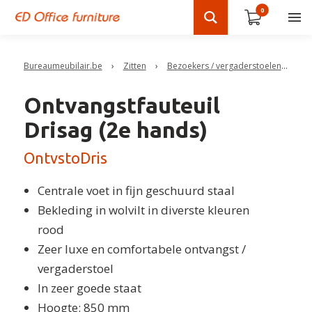
0
Bureaumeubilair.be
›
Zitten
›
Bezoekers / vergaderstoelen
›
On
Ontvangstfauteuil
Drisag (2e hands)
OntvstoDris
Centrale voet in fijn geschuurd staal
Bekleding in wolvilt in diverste kleuren
rood
Zeer luxe en comfortabele ontvangst /
vergaderstoel
In zeer goede staat
Hoogte: 850 mm