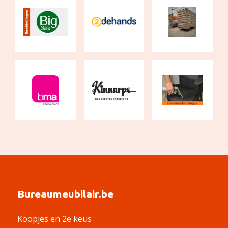
Bureaumeubilair.be
Koopjes en 2e keus