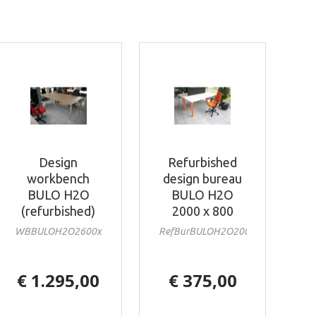
Design
Refurbished
workbench
design bureau
BULO H2O
BULO H2O
(refurbished)
2000 x 800
WBBULOH2O2600x1300ref
RefBurBULOH2O2000x800
€ 1.295,00
€ 375,00