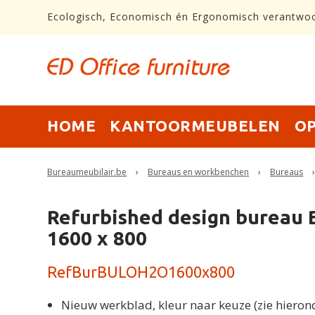
Ecologisch, Economisch én Ergonomisch verantwo
HOME
KANTOORMEUBELEN
O
Bureaumeubilair.be
›
Bureaus en workbenchen
›
Bureaus
Refurbished design bureau
1600 x 800
RefBurBULOH2O1600x800
Nieuw werkblad, kleur naar keuze (zie hieron