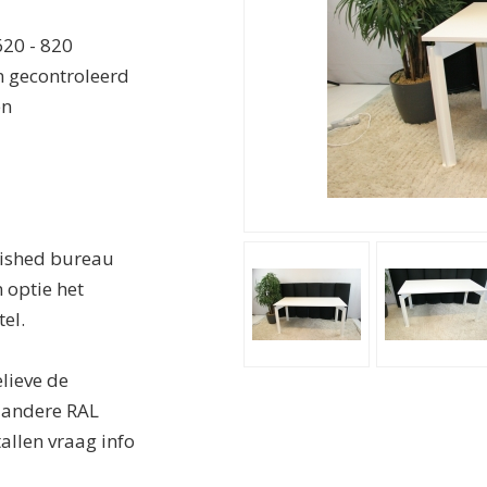
620 - 820
 gecontroleerd
en
bished bureau
 optie het
el.
lieve de
e andere RAL
allen vraag info