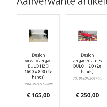
Aanverwante artikel
Design
Design
bureau/vergadertafel
vergadertafel/wo
BULO H2O
BULO H2O (2e
1600 x 800 (2e
hands)
hands)
VGTBULOH2O2700x12
BBULOH2O1600x800ad2
€ 165,00
€ 250,00