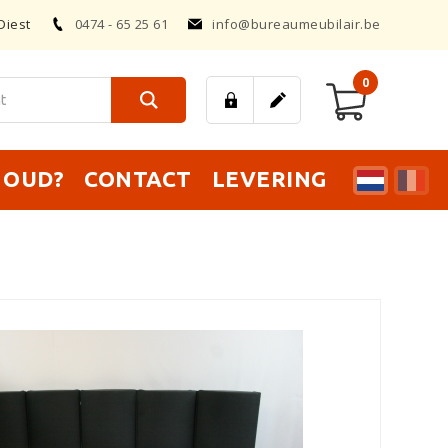
Diest
0474 - 65 25 61
info@bureaumeubilair.be
0
T OUD?
CONTACT
LEVERING