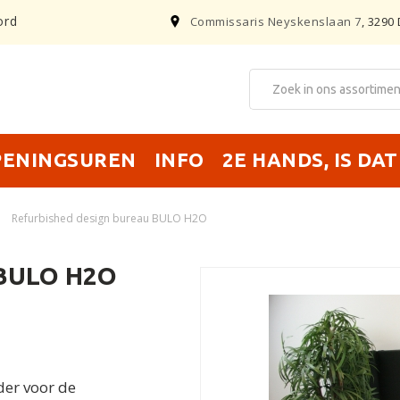
ord
Commissaris Neyskenslaan 7
, 3290 
PENINGSUREN
INFO
2E HANDS, IS DA
›
Refurbished design bureau BULO H2O
 BULO H2O
der voor de