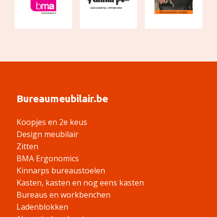
Bureaumeubilair.be
Koopjes en 2e keus
Design meubilair
Zitten
BMA Ergonomics
Kinnarps bureaustoelen
Kasten, kasten en nog eens kasten
Bureaus en workbenchen
Ladenblokken