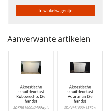
In winkelwagentje
Aanverwante artikelen
Akoestische
Akoestische
schuifdeurkast
schuifdeurkast
Robberechts (2e
Voortman (2e
hands)
hands)
SDKRR1600x2400wplc
SDKVM1600x1570w