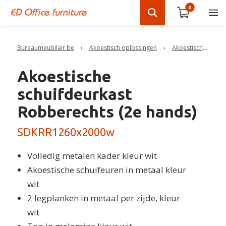
0
Bureaumeubilair.be
›
Akoestisch oplossingen
›
Akoestische kasten
Akoestische
schuifdeurkast
Robberechts (2e hands)
SDKRR1260x2000w
Volledig metalen kader kleur wit
Akoestische schuifeuren in metaal kleur
wit
2 legplanken in metaal per zijde, kleur
wit