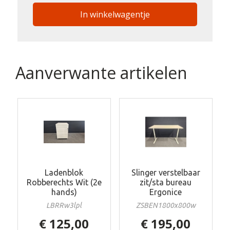
In winkelwagentje
Aanverwante artikelen
Ladenblok
Slinger verstelbaar
Robberechts Wit (2e
zit/sta bureau
hands)
Ergonice
LBRRw3lpl
ZSBEN1800x800w
€ 125,00
€ 195,00