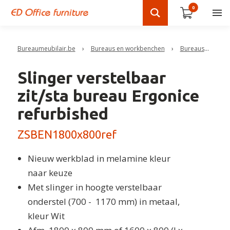
0
Bureaumeubilair.be
›
Bureaus en workbenchen
›
Bureaus
›
Sli
Slinger verstelbaar
zit/sta bureau Ergonice
refurbished
ZSBEN1800x800ref
Nieuw werkblad in melamine kleur
naar keuze
Met slinger in hoogte verstelbaar
onderstel (700 - 1170 mm) in metaal,
kleur Wit